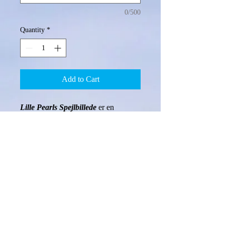
0/500
Quantity
*
Add to Cart
Lille Pearls Spejlbillede
 er en 
eventyrserie bestående af 7 bøger. I 
slutningen af hver bog, finder du tre 
tankevækkende spørgsmål, som børn 
og voksne kan diskutere sammen, og 
du finder et ord, som udgør en brik til 
et samlet mysterie, der skal løses. 
(Hvis du samler brikkerne og løser 
mysteriet, vinder du en gratis bog).
70% af overskuddet fra bøgerne går 