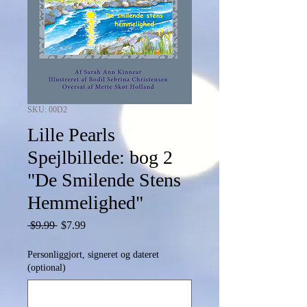
SKU: 00D2
Lille Pearls
Spejlbillede: bog 2
"De Smilende Stens
Hemmelighed"
Regular
Sale
 $9.99 
$7.99
Price
Price
Personliggjort, signeret og dateret
(optional)