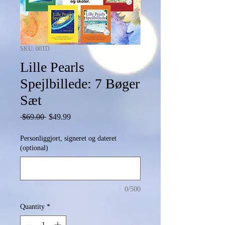
SKU: 00TD
Lille Pearls
Spejlbillede: 7 Bøger
Sæt
Regular
Sale
 $69.00 
$49.99
Price
Price
Personliggjort, signeret og dateret
(optional)
0/500
Quantity
*