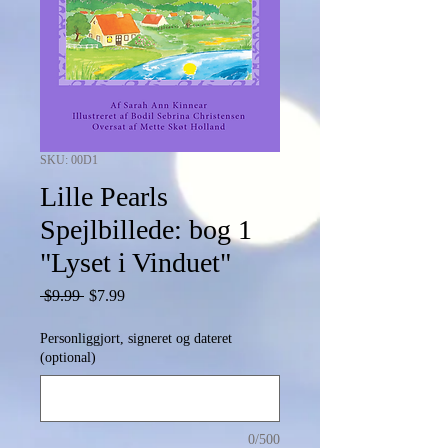
SKU: 00D1
Lille Pearls
Spejlbillede: bog 1
"Lyset i Vinduet"
Regular
Sale
 $9.99 
$7.99
Price
Price
Personliggjort, signeret og dateret
(optional)
0/500