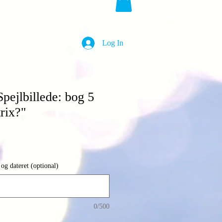
Log In
Spejlbillede: bog 5
rix?"
 og dateret (optional)
0/500