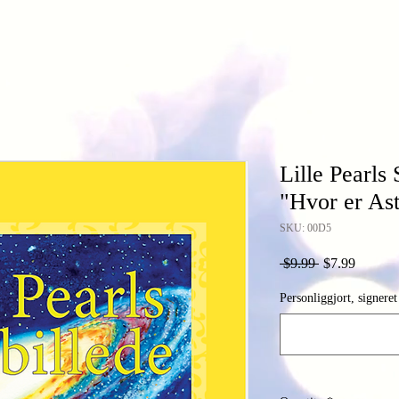
Lille Pearls 
"Hvor er Ast
SKU: 00D5
Regular
Sale
 $9.99 
$7.99
Price
Price
Personliggjort, signeret